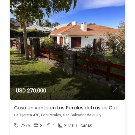
USD 270.000
Casa en venta en Los Perales detrás de Colegio José Hernández Jujuy
La Tijereta 470, Los Perales, San Salvador de Jujuy
2275
3
4
297.00
CASAS