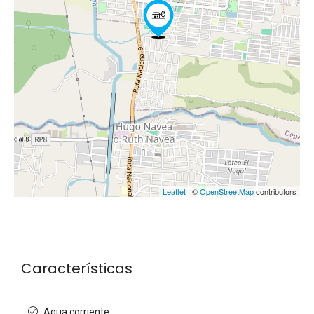
Leaflet
| ©
OpenStreetMap
contributors
Características
Agua corriente