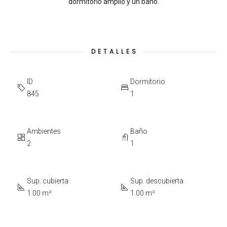
dormitorio amplio y un baño.
DETALLES
ID
Dormitorio
845
1
Ambientes
Baño
2
1
Sup. cubierta
Sup. descubierta
1.00 m²
1.00 m²