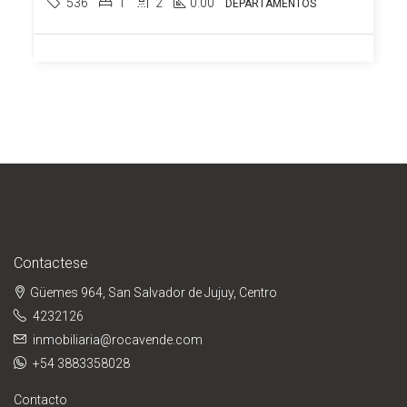
536
1
2
0.00
DEPARTAMENTOS
Contactese
Güemes 964, San Salvador de Jujuy, Centro
4232126
inmobiliaria@rocavende.com
+54 3883358028
Contacto